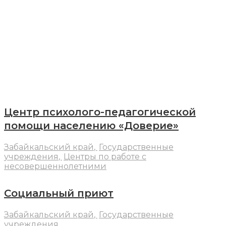
АЛГОРИТМ ДЕЙСТВИЙ ПРИ УДЕРЖАНИИ В РЦ
Забайкальский
край
Центр психолого-педагогической
помощи населению «Доверие»
Забайкальский край
,
Государственные
учреждения
,
Центры по работе с
несовершеннолетними
Социальный приют
Забайкальский край
,
Государственные
учреждения