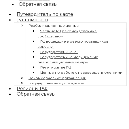
Обратная связь
Путеводитель по карте
Тут помогают
Реабилитационные центры
Частные РЦ рекомендованные
сообществом
РЦ вошедшие в реестр поставщиков
соцуслуг
Государственные РЦ
Государственные медицинские
реабилитационные центры
Религиозные РЦ
Центры по работе с несовершеннолетними
Некоммерческие организации
Государственные учреждения
Регионы РФ
Обратная связь
АЛГОРИТМ ДЕЙСТВИЙ ПРИ УДЕРЖАНИИ В РЦ
Амурская област