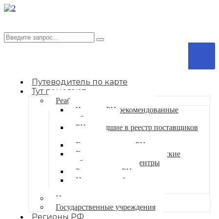
Путеводитель по карте
Тут помогают
Реабилитационные центры
Частные РЦ рекомендованные
сообществом
РЦ вошедшие в реестр поставщиков
соцуслуг
Государственные РЦ
Государственные медицинские
реабилитационные центры
Религиозные РЦ
Центры по работе с
несовершеннолетними
Некоммерческие организации
Государственные учреждения
Регионы РФ